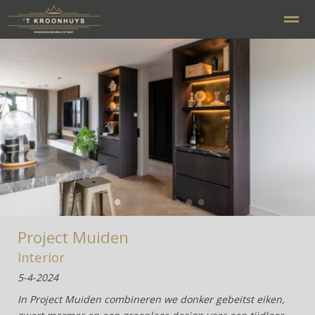
Home
Bellen
E-mail
Contact
Zo
●
●
●
●
●
●
●
●
Project Muiden
Interior
5-4-2024
In Project Muiden combineren we donker gebeitst eiken,