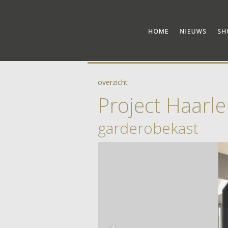
overzicht
Project Haarl
garderobekast