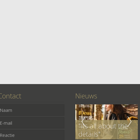
Contact
Nieuws
"Its all about the
d
Project Watervilla
details"