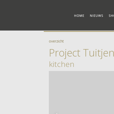
overzicht
Project Tuitje
kitchen