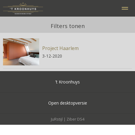
Filters tonen
Project Haarlem
Home
Bellen
E-mail
Contact
Zo
3-12-2020
’t Kroonhuys
Open desktopversie
JuRstijl |
Ziber DS4