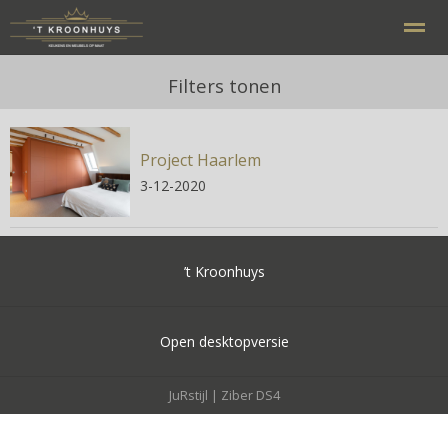
Filters tonen
Project Haarlem
Home
Bellen
E-mail
Contact
Zo
3-12-2020
’t Kroonhuys
Open desktopversie
JuRstijl |
Ziber DS4