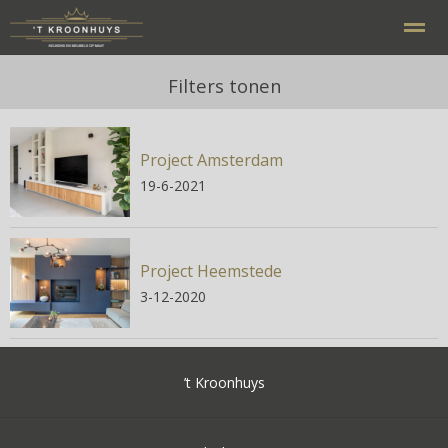
Filters tonen
Project Amsterdam
Home
Bellen
E-mail
Contact
Zo
19-6-2021
Project Heemstede
3-12-2020
’t Kroonhuys